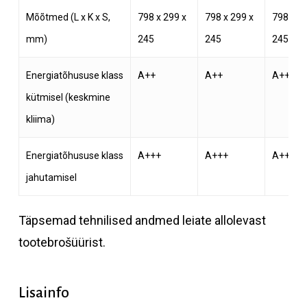
Mõõtmed (L x K x S,
798 x 299 x
798 x 299 x
798 x 2
mm)
245
245
245
Energiatõhususe klass
A++
A++
A++
kütmisel (keskmine
kliima)
Energiatõhususe klass
A+++
A+++
A++
jahutamisel
Täpsemad tehnilised andmed leiate allolevast
tootebrošüürist.
Lisainfo