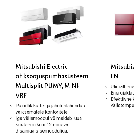
Mitsubishi Electric
Mitsubis
õhksoojuspumbasüsteem
LN
Multisplit PUMY, MINI-
Ülimalt en
Energiakla
VRF
Efektiivne
välistemper
Paindlik kütte- ja jahutuslahendus
väiksematele kontoritele.
Iga välismoodul võimaldab luua
süsteemi kuni 12 erineva
disainiga sisemooduliga.