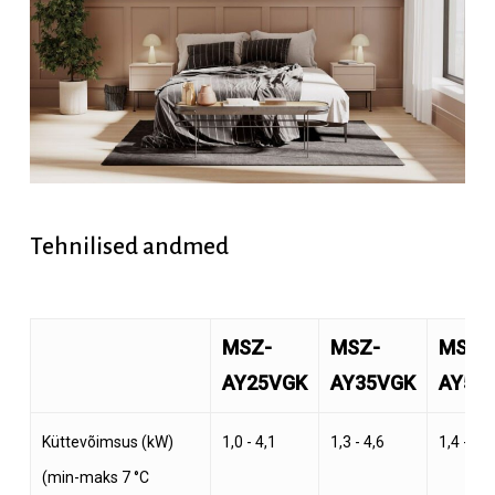
Tehnilised
andmed
MSZ-
MSZ-
MSZ-
AY25VGK
AY35VGK
AY50
Küttevõimsus (kW)
1,0 - 4,1
1,3 - 4,6
1,4 - 7,3
(min-maks 7 °C