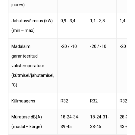
juures)
Jahutusvõimsus (kW)
0,9 - 3,4
1,1 - 3,8
1,4 - 5,4
(min – max)
Madalaim
-20 / -10
-20 / -10
-20 / -1
garanteeritud
välistemperatuur
(kütmisel/jahutamisel,
°C)
Külmaagens
R32
R32
R32
Müratase dB(A)
18-24-34-
18-24-31-
28-33-3
(madal – kõrge)
39-45
38-45
43-48