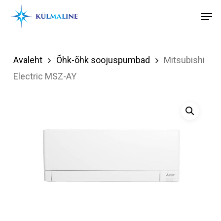
Skip
Menu
Men
to
main
content
Avaleht
Õhk-õhk soojuspumbad
Mitsubishi
Electric MSZ-AY