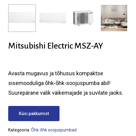
Mitsubishi Electric MSZ-AY
Avasta mugavus ja tõhusus kompaktse
sisemooduliga õhk-õhk-soojuspumba abil!
Suurepärane valik väikemajade ja suvilate jaoks.
Küsi pakkumist
Kategooria:
Õhk-õhk soojuspumbad