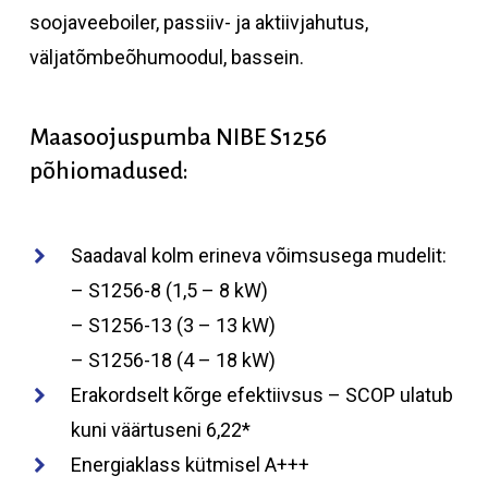
soojaveeboiler, passiiv- ja aktiivjahutus,
väljatõmbeõhumoodul, bassein.
Maasoojuspumba
NIBE
S1256
põhiomadused:
Saadaval kolm erineva võimsusega mudelit:
– S1256-8 (1,5 – 8 kW)
– S1256-13 (3 – 13 kW)
– S1256-18 (4 – 18 kW)
Erakordselt kõrge efektiivsus – SCOP ulatub
kuni väärtuseni 6,22*
Energiaklass kütmisel A+++