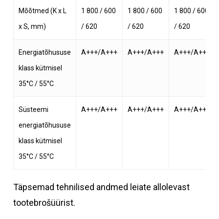
Mõõtmed (K x L
1 800 / 600
1 800 / 600
1 800 / 600
x S, mm)
/ 620
/ 620
/ 620
Energiatõhususe
A+++/A+++
A+++/A+++
A+++/A+++
klass kütmisel
35°C / 55°C
Süsteemi
A+++/A+++
A+++/A+++
A+++/A+++
energiatõhususe
klass kütmisel
35°C / 55°C
Täpsemad tehnilised andmed leiate allolevast
tootebrošüürist.