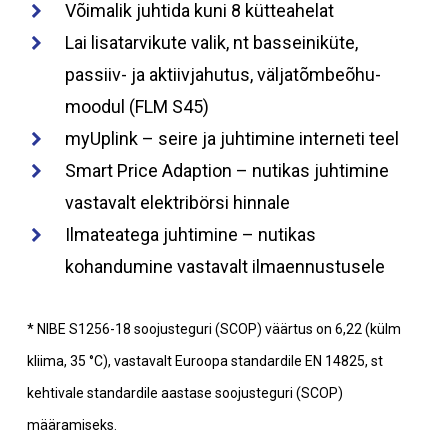
Võimalik juhtida kuni 8 kütteahelat
Lai lisatarvikute valik, nt basseiniküte,
passiiv- ja aktiivjahutus, väljatõmbeõhu-
moodul (FLM S45)
myUplink – seire ja juhtimine interneti teel
Smart Price Adaption – nutikas juhtimine
vastavalt elektribörsi hinnale
Ilmateatega juhtimine – nutikas
kohandumine vastavalt ilmaennustusele
* NIBE S1256-18 soojusteguri (SCOP) väärtus on 6,22 (külm
kliima, 35 °C), vastavalt Euroopa standardile EN 14825, st
kehtivale standardile aastase soojusteguri (SCOP)
määramiseks.