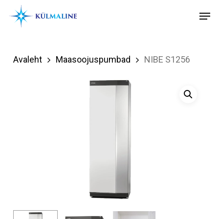
Skip
Menu
Men
to
main
content
Avaleht
Maasoojuspumbad
NIBE S1256