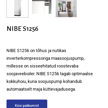
NIBE S1256
NIBE S1256 on tõhus ja nutikas
inverterkompressoriga maasoojuspump,
millesse on sisseehitatud roostevaba
soojaveeboiler. NIBE S1256 tagab optimaalse
kokkuhoiu, kuna soojuspump kohandub
automaatselt maja küttevajadusega.
Küsi pakkumist