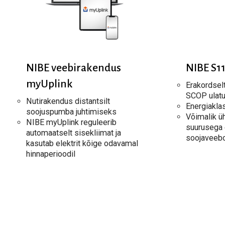
NIBE veebirakendus
NIBE S1
myUplink
Erakordsel
SCOP ulatu
Nutirakendus distantsilt
Energiakla
soojuspumba juhtimiseks
Võimalik ü
NIBE myUplink reguleerib
suurusega 
automaatselt sisekliimat ja
soojaveebo
kasutab elektrit kõige odavamal
hinnaperioodil