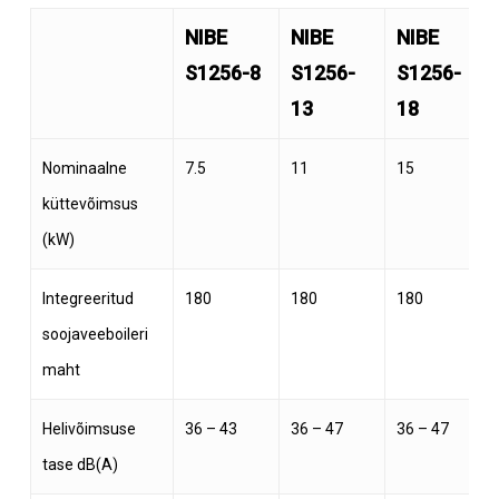
NIBE
NIBE
NIBE
S1256-8
S1256-
S1256-
13
18
Nominaalne
7.5
11
15
küttevõimsus
(kW)
Integreeritud
180
180
180
soojaveeboileri
maht
Helivõimsuse
36 – 43
36 – 47
36 – 47
tase dB(A)