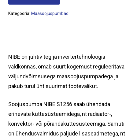
Kategooria:
Maasoojuspumbad
NIBE on juhtiv tegija invertertehnoloogia
valdkonnas, omab suurt kogemust reguleeritava
väljundvõimsusega maasoojuspumpadega ja
pakub turul üht suurimat tootevalikut.
Soojuspumba NIBE S1256 saab ühendada
erinevate küttesüsteemidega, nt radiaator-,
konvektor- või põrandaküttesüsteemiga. Samuti
on ühendusvalmidus paljude lisaseadmetega, nt