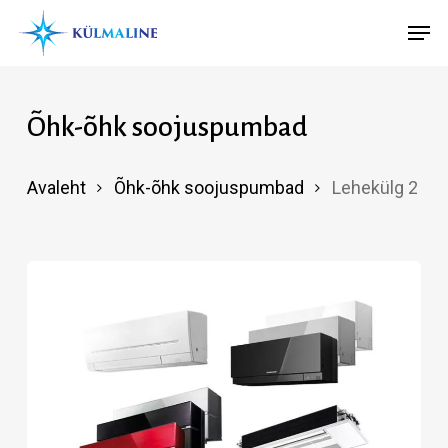
Skip
Menu
Men
to
main
content
Õhk-õhk soojuspumbad
Avaleht
Õhk-õhk soojuspumbad
Lehekülg 2